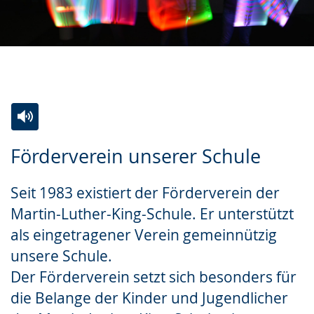
Zur
Aktiviere
Ein
Förderverein unserer Schule
Leichten
Audio-
Video
Sprache
Unterstützung.
in
Seit 1983 existiert der Förderverein der
wechseln.
Deutscher
Martin-Luther-King-Schule. Er unterstützt
Gebärdensprache
als eingetragener Verein gemeinnützig
wird
unsere Schule.
angezeigt.
Der Förderverein setzt sich besonders für
die Belange der Kinder und Jugendlicher