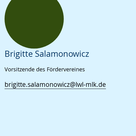
e
w
i
r
d
a
Brigitte Salamonowicz
n
g
Vorsitzende des Fördervereines
e
brigitte.salamonowicz@lwl-mlk.de
z
e
i
g
t
.