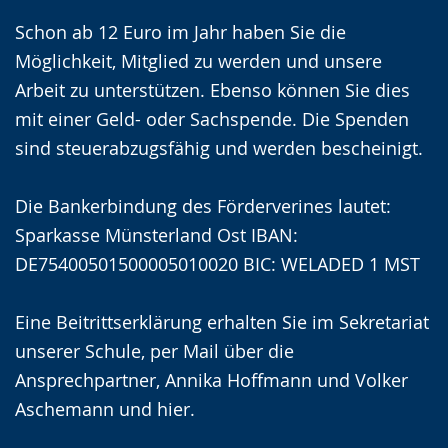
r
t
n
Schon ab 12 Euro im Jahr haben Sie die
L
i
V
Möglichkeit, Mitglied zu werden und unsere
e
v
i
Arbeit zu unterstützen. Ebenso können Sie dies
i
i
d
mit einer Geld- oder Sachspende. Die Spenden
c
e
e
sind steuerabzugsfähig und werden bescheinigt.
h
r
o
t
e
i
Die Bankerbindung des Förderverines lautet:
e
A
n
Sparkasse Münsterland Ost IBAN:
n
u
D
DE75400501500005010020 BIC: WELADED 1 MST
S
d
e
p
i
u
Eine Beitrittserklärung erhalten Sie im Sekretariat
r
o
t
unserer Schule, per Mail über die
a
-
s
Ansprechpartner, Annika Hoffmann und Volker
c
U
c
Aschemann und hier.
h
n
h