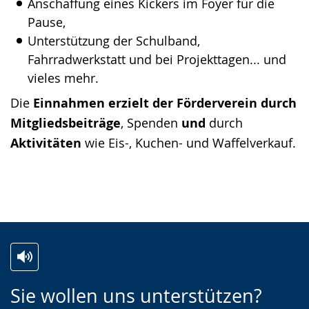
Anschaffung eines Kickers im Foyer für die
Pause,
Unterstützung der Schulband,
Fahrradwerkstatt und bei Projekttagen... und
vieles mehr.
Die
Einnahmen erzielt der Förderverein durch
Mitgliedsbeiträge
, Spenden
und
durch
Aktivitäten
wie Eis-, Kuchen- und Waffelverkauf.
Z
A
E
Sie wollen uns unterstützen?
u
k
i