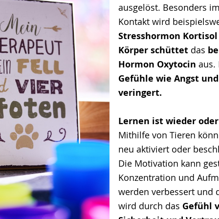
ausgelöst. Besonders i
Kontakt wird beispielsw
Stresshormon Kortisol
Körper schüttet
das
be
Hormon Oxytocin
aus.
Gefühle wie Angst und
veringert.
Lernen ist wieder oder
Mithilfe von Tieren kön
neu aktiviert oder besch
Die Motivation kann ges
Konzentration und Aufm
werden verbessert und d
wird durch das
Gefühl 