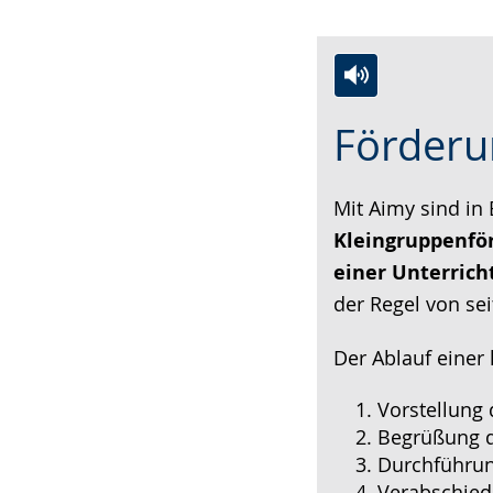
Zur
Aktiviere
Ein
Förderu
Leichten
Audio-
Video
Sprache
Unterstützung.
in
wechseln.
Deutscher
Mit Aimy sind in
Gebärdensprach
Kleingruppenfö
wird
einer Unterrich
angezeigt.
der Regel von sei
Der Ablauf einer 
Vorstellung
Begrüßung 
Durchführun
Verabschie