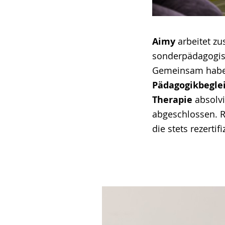
Aimy
arbeitet 
sonderpädagogisc
Gemeinsam haben
Pädagogikbegl
Therapie
absolvi
abgeschlossen. 
die stets rezertif