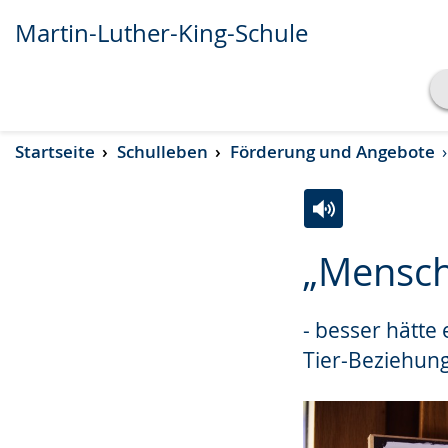
Martin-Luther-King-Schule
Transkript anzeigen
Startseite
Schulleben
Förderung und Angebote
Abspielen
Pausieren
Zur
Aktiviere
Ein
„Mensch
Leichten
Audio-
Video
Sprache
Unterstützung.
in
- besser hätte 
wechseln.
Deutscher
Gebärdensprach
Tier-Beziehun
wird
angezeigt.