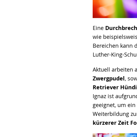
Eine
Durchbrech
wie beispielswe
Bereichen kann d
Luther-King-Schu
Aktuell arbeiten 
Zwergpudel
, so
Retriever Hünd
Ignaz ist aufgrun
geeignet, um ein
Weiterbildung zu
kürzerer Zeit F