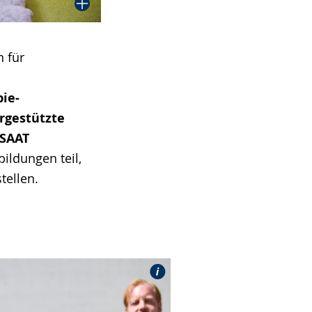
n für
ie-
rgestützte
ESAAT
ldungen teil,
tellen.