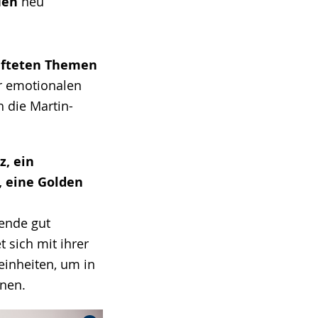
auen
neu
hafteten Themen
er emotionalen
 die Martin-
, ein
, eine Golden
nende gut
 sich mit ihrer
einheiten, um in
nen.