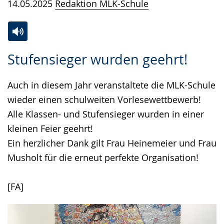
14.05.2025
Redaktion MLK-Schule
Zur
Aktiviere
Ein
Stufensieger wurden geehrt!
Leichten
Audio-
Video
Sprache
Unterstützung.
in
Auch in diesem Jahr veranstaltete die MLK-Schule
wechseln.
Deutscher
wieder einen schulweiten Vorlesewettbewerb!
Gebärdensprache
Alle Klassen- und Stufensieger wurden in einer
wird
kleinen Feier geehrt!
angezeigt.
Ein herzlicher Dank gilt Frau Heinemeier und Frau
Musholt für die erneut perfekte Organisation!
[FA]