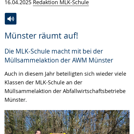
16.04.2025
Redaktion MLK-Schule
Zur
Aktiviere
Ein
Münster räumt auf!
Leichten
Audio-
Video
Sprache
Unterstützung.
in
Die MLK-Schule macht mit bei der
wechseln.
Deutscher
Müllsammelaktion der AWM Münster
Gebärdensprache
wird
Auch in diesem Jahr beteiligten sich wieder viele
angezeigt.
Klassen der MLK-Schule an der
Müllsammelaktion der Abfallwirtschaftsbetriebe
Münster.