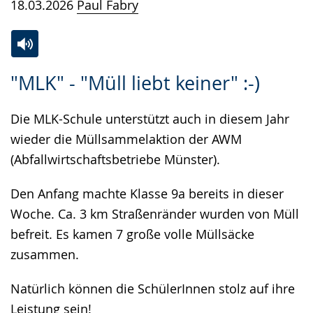
18.03.2026
Paul Fabry
Zur
Aktiviere
Ein
"MLK" - "Müll liebt keiner" :-)
Leichten
Audio-
Video
Sprache
Unterstützung.
in
Die MLK-Schule unterstützt auch in diesem Jahr
wechseln.
Deutscher
wieder die Müllsammelaktion der AWM
Gebärdensprache
(Abfallwirtschaftsbetriebe Münster).
wird
angezeigt.
Den Anfang machte Klasse 9a bereits in dieser
Woche. Ca. 3 km Straßenränder wurden von Müll
befreit. Es kamen 7 große volle Müllsäcke
zusammen.
Natürlich können die SchülerInnen stolz auf ihre
Leistung sein!